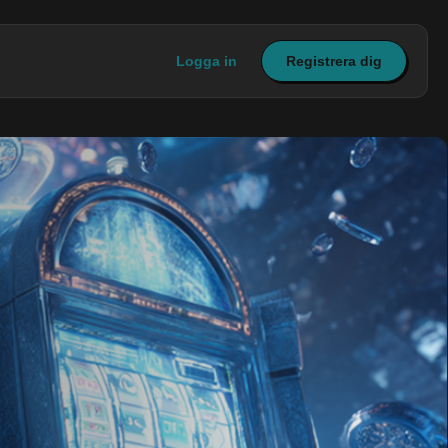
Logga in
Registrera dig