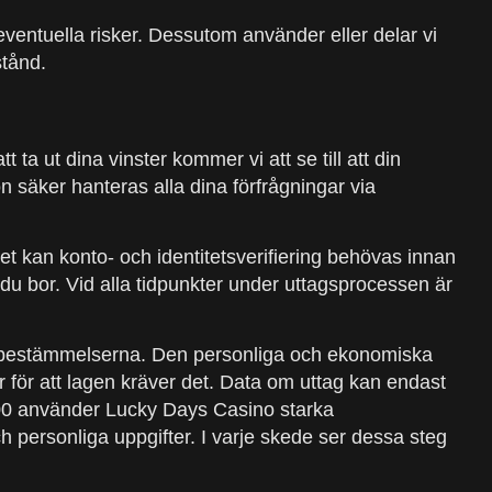
n eventuella risker. Dessutom använder eller delar vi
stånd.
ta ut dina vinster kommer vi att se till att din
on säker hanteras alla dina förfrågningar via
het kan konto- och identitetsverifiering behövas innan
 du bor. Vid alla tidpunkter under uttagsprocessen är
e med bestämmelserna. Den personliga och ekonomiska
ller för att lagen kräver det. Data om uttag kan endast
n 500 använder Lucky Days Casino starka
h personliga uppgifter. I varje skede ser dessa steg