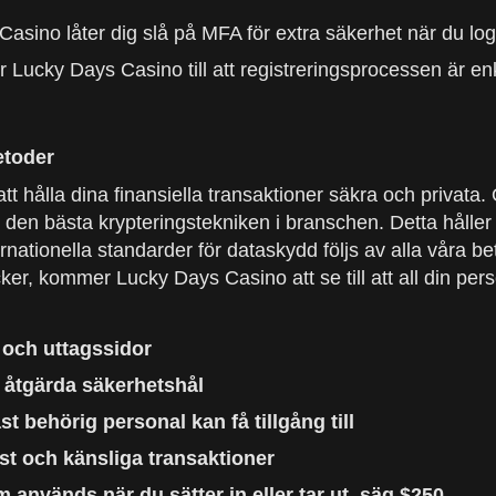
asino låter dig slå på MFA för extra säkerhet när du log
Lucky Days Casino till att registreringsprocessen är enk
etoder
t hålla dina finansiella transaktioner säkra och privata.
er den bästa krypteringstekniken i branschen. Detta hålle
ternationella standarder för dataskydd följs av alla våra b
ker, kommer Lucky Days Casino att se till att all din pers
 och uttagssidor
h åtgärda säkerhetshål
 behörig personal kan få tillgång till
st och känsliga transaktioner
nvänds när du sätter in eller tar ut, säg $250