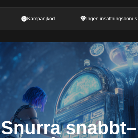
Kampanjkod
Ingen insättningsbonus
Snurra snabbt–