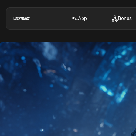
App
Bonus