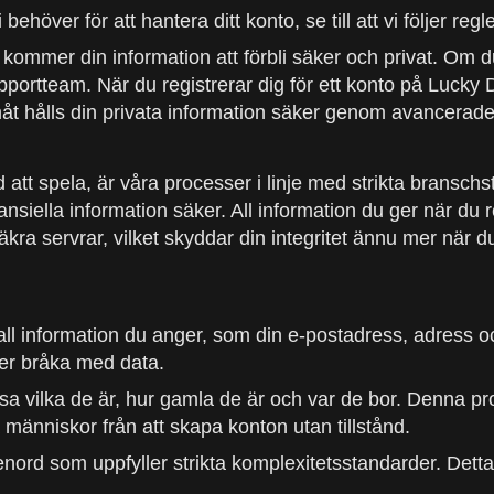
behöver för att hantera ditt konto, se till att vi följer re
ommer din information att förbli säker och privat. Om du
pportteam. När du registrerar dig för ett konto på Lucky 
måt hålls din privata information säker genom avancerad
g tid att spela, är våra processer i linje med strikta bra
nansiella information säker. All information du ger när du
ra servrar, vilket skyddar din integritet ännu mer när du 
all information du anger, som din e-postadress, adress o
ler bråka med data.
a vilka de är, hur gamla de är och var de bor. Denna pro
oppa människor från att skapa konton utan tillstånd.
ord som uppfyller strikta komplexitetsstandarder. Detta k